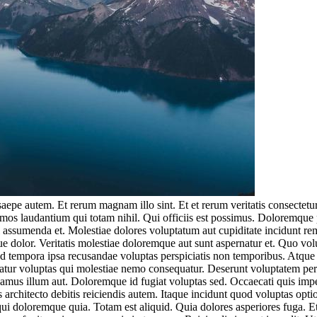
 saepe autem. Et rerum magnam illo sint. Et et rerum veritatis consecte
ssimos laudantium qui totam nihil. Qui officiis est possimus. Dolore
di assumenda et. Molestiae dolores voluptatum aut cupiditate incidunt r
e dolor. Veritatis molestiae doloremque aut sunt aspernatur et. Quo vol
uid tempora ipsa recusandae voluptas perspiciatis non temporibus. Atqu
tur voluptas qui molestiae nemo consequatur. Deserunt voluptatem persp
mus illum aut. Doloremque id fugiat voluptas sed. Occaecati quis impedi
s architecto debitis reiciendis autem. Itaque incidunt quod voluptas opti
 qui doloremque quia. Totam est aliquid. Quia dolores asperiores fuga. 