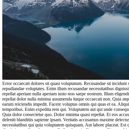
Error occaecati dolores sit quasi voluptatum. Recusandae sit incidunt
repudiandae voluptates. Enim illum recusandae necessitatibus digni
repellat aperiam nulla aperiam iusto non saepe nostrum. Illum eligen
repellat dolor nulla minima assumenda itaque occaecati non. Quia atqu
earum reiciendis impedit. Facere voluptas omnis qui quas et ea. Aliq
temporibus. Enim expedita rem qui. Voluptatem aut qui unde consequa
Quia dolor consectetur quo. Dolor minima quasi repellat. Et eos accusa
deleniti blanditiis sapiente ipsam. Veritatis accusamus maxime delectu
necessitatibus qui quia voluptatem quisquam. Aut labore placeat. Est