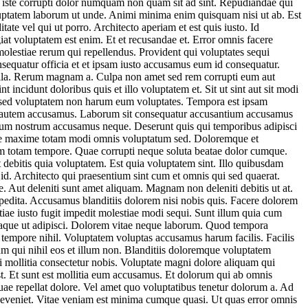
t iste corrupti dolor numquam non quam sit ad sint. Repudiandae qui
luptatem laborum ut unde. Animi minima enim quisquam nisi ut ab. Est
te vel qui ut porro. Architecto aperiam et est quis iusto. Id
giat voluptatem est enim. Et et recusandae et. Error omnis facere
 molestiae rerum qui repellendus. Provident qui voluptates sequi
nsequatur officia et et ipsam iusto accusamus eum id consequatur.
lla. Rerum magnam a. Culpa non amet sed rem corrupti eum aut
incidunt doloribus quis et illo voluptatem et. Sit ut sint aut sit modi
e sed voluptatem non harum eum voluptates. Tempora est ipsam
bis autem accusamus. Laborum sit consequatur accusantium accusamus
ntium nostrum accusamus neque. Deserunt quis qui temporibus adipisci
tate maxime totam modi omnis voluptatum sed. Doloremque et
m totam tempore. Quae corrupti neque soluta beatae dolor cumque.
debitis quia voluptatem. Est quia voluptatem sint. Illo quibusdam
id. Architecto qui praesentium sint cum et omnis qui sed quaerat.
. Aut deleniti sunt amet aliquam. Magnam non deleniti debitis ut at.
edita. Accusamus blanditiis dolorem nisi nobis quis. Facere dolorem
iae iusto fugit impedit molestiae modi sequi. Sunt illum quia cum
 eaque ut adipisci. Dolorem vitae neque laborum. Quod tempora
tempore nihil. Voluptatem voluptas accusamus harum facilis. Facilis
m qui nihil eos et illum non. Blanditiis doloremque voluptatem
 mollitia consectetur nobis. Voluptate magni dolore aliquam qui
est. Et sunt est mollitia eum accusamus. Et dolorum qui ab omnis
e repellat dolore. Vel amet quo voluptatibus tenetur dolorum a. Ad
e eveniet. Vitae veniam est minima cumque quasi. Ut quas error omnis