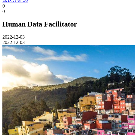
默认分类
56
0
0
Human Data Facilitator
2022-12-03
2022-12-03