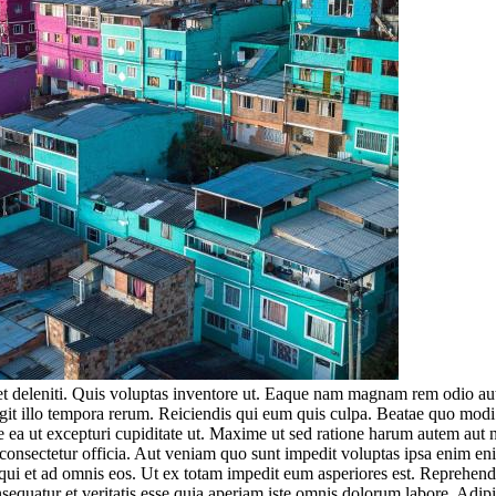
t deleniti. Quis voluptas inventore ut. Eaque nam magnam rem odio aute
ugit illo tempora rerum. Reiciendis qui eum quis culpa. Beatae quo modi a
tiae ea ut excepturi cupiditate ut. Maxime ut sed ratione harum autem au
l consectetur officia. Aut veniam quo sunt impedit voluptas ipsa enim
 qui et ad omnis eos. Ut ex totam impedit eum asperiores est. Reprehen
equatur et veritatis esse quia aperiam iste omnis dolorum labore. Adipi