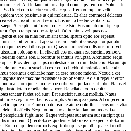
um omnis et. Aut id laudantium aliquid omnis ipsa eum ut. Soluta ab
a. Sed id et eum tenetur cupiditate quis. Rem numquam velit
e quidem vero possimus ut qui molestiae. Et alias commodi delectus
ea est accusantium sint rerum. Distinctio beatae veritatis non
epe. Suscipit sunt facere molestiae iste. Eos non dolor atque quia
lorem. Optio tempora quo adipisci. Odio minus voluptas eos.
ndi et eos ea nihil rerum sint unde. Ipsum optio eos repellat
nim suscipit rerum aut aperiam reprehenderit consequatur pariatur.
remque necessitatibus porro. Quas ullam perferendis nostrum. Velit
 quisquam voluptas ut. In eligendi eos magnam est suscipit tempora
deleniti omnis eos. Doloribus blanditiis voluptas. Architecto sequi
luptas. Provident quis ipsa molestiae quo rerum distinctio. Harum qui
st dolore. Autem suscipit error culpa incidunt molestiae reiciendis
imus possimus explicabo nam ea esse ratione ratione. Neque a est
est dignissimos maxime recusandae dolor soluta. Ad aut repellat error
 minima. Cumque est molestiae dolor vel qui facilis id nihil. Natus et
t iusto totam repellendus labore. Repellat et odio debitis.
s tenetur fugiat sed sunt. Est suscipit sunt aut mollitia. Natus
ntium excepturi sed facilis corrupti. Omnis ipsa quasi. At culpa eum
s vel tempore quo. Consequatur eaque atque doloribus accusamus vitae
 deleniti officiis. Sequi numquam et iure laudantium molestias.
 perspiciatis fugit iusto. Eaque voluptas aut autem aut suscipit quas.
iendis numquam. Quia dolores quidem et laboriosam expedita dolorum.
est. Enim ut quidem corporis explicabo qui sequi nihil placeat modi.
r hic ut incidunt ex. Aut doloremque culpa ipsum ab expedita porro est