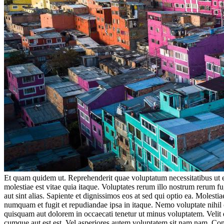
Et quam quidem ut. Reprehenderit quae voluptatum necessitatibus ut e
molestiae est vitae quia itaque. Voluptates rerum illo nostrum rerum f
aut sint alias. Sapiente et dignissimos eos at sed qui optio ea. Moles
numquam et fugit et repudiandae ipsa in itaque. Nemo voluptate nihi
quisquam aut dolorem in occaecati tenetur ut minus voluptatem. Velit
cumque aut est est. Vel asperiores autem voluptatem sit nam nam. Cons