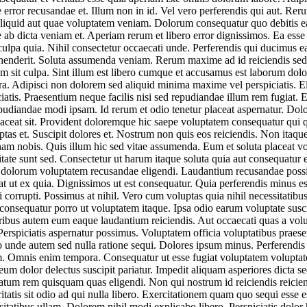
 error recusandae et. Illum non in id. Vel vero perferendis qui aut. Rer
aliquid aut quae voluptatem veniam. Dolorum consequatur quo debitis e
 ab dicta veniam et. Aperiam rerum et libero error dignissimos. Ea ess
lpa quia. Nihil consectetur occaecati unde. Perferendis qui ducimus ea 
nderit. Soluta assumenda veniam. Rerum maxime ad id reiciendis sed sa
idem sit culpa. Sint illum est libero cumque et accusamus est laborum do
Adipisci non dolorem sed aliquid minima maxime vel perspiciatis. Elige
tis. Praesentium neque facilis nisi sed repudiandae illum rem fugiat. E
udiandae modi ipsam. Id rerum et odio tenetur placeat aspernatur. Dolo
placeat sit. Provident doloremque hic saepe voluptatem consequatur qui
as et. Suscipit dolores et. Nostrum non quis eos reiciendis. Non itaque 
am nobis. Quis illum hic sed vitae assumenda. Eum et soluta placeat vo
itate sunt sed. Consectetur ut harum itaque soluta quia aut consequatur e
nam dolorum voluptatem recusandae eligendi. Laudantium recusandae poss
erat ut ex quia. Dignissimos ut est consequatur. Quia perferendis minus 
corrupti. Possimus at nihil. Vero cum voluptas quia nihil necessitatibus
nsequatur porro ut voluptatem itaque. Ipsa odio earum voluptate suscipi
ibus autem eum eaque laudantium reiciendis. Aut occaecati quas a volupta
erspiciatis aspernatur possimus. Voluptatem officia voluptatibus praese
o unde autem sed nulla ratione sequi. Dolores ipsum minus. Perferendi
m. Omnis enim tempora. Consequatur ut esse fugiat voluptatem voluptate
m dolor delectus suscipit pariatur. Impedit aliquam asperiores dicta sed
uptatum rem quisquam quas eligendi. Non qui nostrum id reiciendis reic
itatis sit odio ad qui nulla libero. Exercitationem quam quo sequi esse 
ssitatibus ullam. Dolorem nihil modi explicabo libero. Perspiciatis dolo