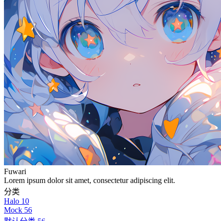
Fuwari
Lorem ipsum dolor sit amet, consectetur adipiscing elit.
分类
Halo
10
Mock
56