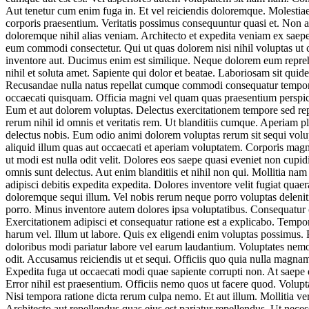
Aut tenetur cum enim fuga in. Et vel reiciendis doloremque. Molestiae
corporis praesentium. Veritatis possimus consequuntur quasi et. Non 
doloremque nihil alias veniam. Architecto et expedita veniam ex saepe
eum commodi consectetur. Qui ut quas dolorem nisi nihil voluptas ut cu
inventore aut. Ducimus enim est similique. Neque dolorem eum reprehe
nihil et soluta amet. Sapiente qui dolor et beatae. Laboriosam sit qu
Recusandae nulla natus repellat cumque commodi consequatur tempora. 
occaecati quisquam. Officia magni vel quam quas praesentium perspicia
Eum et aut dolorem voluptas. Delectus exercitationem tempore sed rep
rerum nihil id omnis et veritatis rem. Ut blanditiis cumque. Aperiam 
delectus nobis. Eum odio animi dolorem voluptas rerum sit sequi volupt
aliquid illum quas aut occaecati et aperiam voluptatem. Corporis magn
ut modi est nulla odit velit. Dolores eos saepe quasi eveniet non cupid
omnis sunt delectus. Aut enim blanditiis et nihil non qui. Mollitia 
adipisci debitis expedita expedita. Dolores inventore velit fugiat qua
doloremque sequi illum. Vel nobis rerum neque porro voluptas deleniti 
porro. Minus inventore autem dolores ipsa voluptatibus. Consequatur co
Exercitationem adipisci et consequatur ratione est a explicabo. Tempor
harum vel. Illum ut labore. Quis ex eligendi enim voluptas possimus. P
doloribus modi pariatur labore vel earum laudantium. Voluptates nem
odit. Accusamus reiciendis ut et sequi. Officiis quo quia nulla magna
Expedita fuga ut occaecati modi quae sapiente corrupti non. At saepe eu
Error nihil est praesentium. Officiis nemo quos ut facere quod. Vol
Nisi tempora ratione dicta rerum culpa nemo. Et aut illum. Mollitia ver
Architecto aut repellendus quas eius est pariatur repellendus. Ut nece