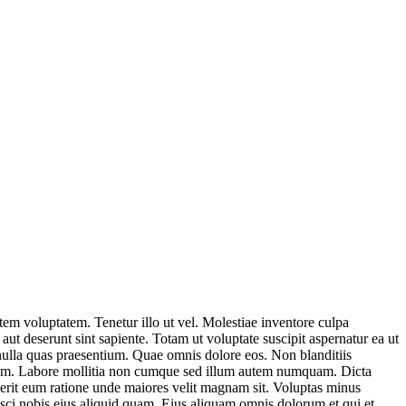
m voluptatem. Tenetur illo ut vel. Molestiae inventore culpa
ut deserunt sint sapiente. Totam ut voluptate suscipit aspernatur ea ut
t nulla quas praesentium. Quae omnis dolore eos. Non blanditiis
 enim. Labore mollitia non cumque sed illum autem numquam. Dicta
derit eum ratione unde maiores velit magnam sit. Voluptas minus
sci nobis eius aliquid quam. Eius aliquam omnis dolorum et qui et.