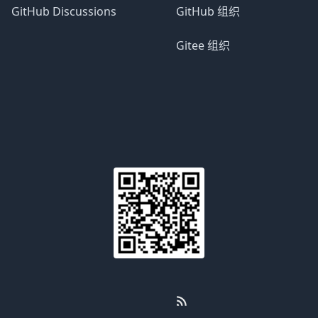
GitHub Discussions
GitHub 组织
Gitee 组织
Email
WeChat
RSS
GitHub