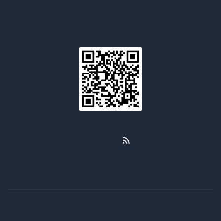
Email
WeChat
RSS
GitHub